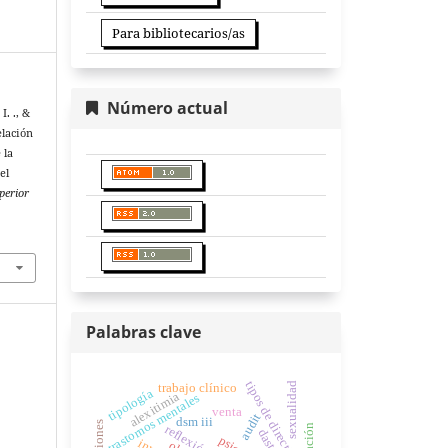
Para bibliotecarios/as
Número actual
I. ., &
elación
 la
el
perior
Palabras clave
tipos de directivos
sexualidad
trabajo clínico
tipología
alexitimia
trastornos mentales
venta
audit
dsm iii
adicciones
dast-10