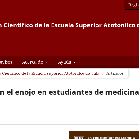
Regis
n Científico de la Escuela Superior Atotonilco 
Avisos
Acerca de
Ayuda
n Científico de la Escuela Superior Atotonilco de Tula
/
Artículos
on el enojo en estudiantes de medicin