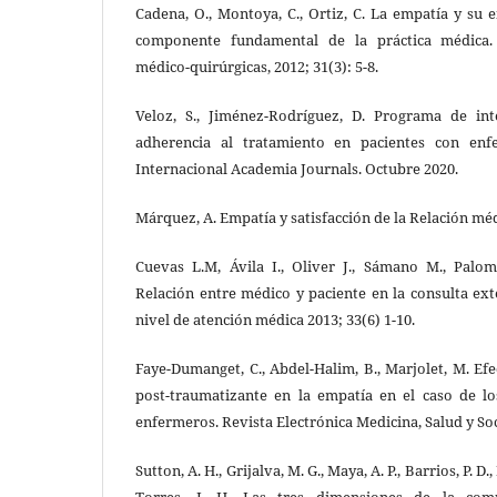
Cadena, O., Montoya, C., Ortiz, C. La empatía y su
componente fundamental de la práctica médica. 
médico-quirúrgicas, 2012; 31(3): 5-8.
Veloz, S., Jiménez-Rodríguez, D. Programa de in
adherencia al tratamiento en pacientes con enf
Internacional Academia Journals. Octubre 2020.
Márquez, A. Empatía y satisfacción de la Relación méd
Cuevas L.M, Ávila I., Oliver J., Sámano M., Palom
Relación entre médico y paciente en la consulta ex
nivel de atención médica 2013; 33(6) 1-10.
Faye-Dumanget, C., Abdel-Halim, B., Marjolet, M. Efe
post-traumatizante en la empatía en el caso de l
enfermeros. Revista Electrónica Medicina, Salud y Soc
Sutton, A. H., Grijalva, M. G., Maya, A. P., Barrios, P. D., 
Torres, I. H. Las tres dimensiones de la comu