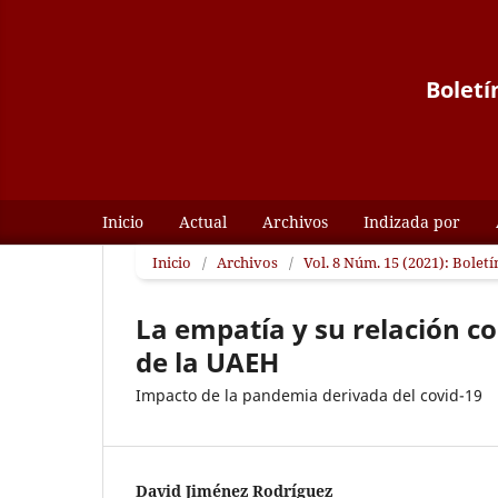
Boletí
Inicio
Actual
Archivos
Indizada por
Inicio
/
Archivos
/
Vol. 8 Núm. 15 (2021): Boletí
La empatía y su relación c
de la UAEH
Impacto de la pandemia derivada del covid-19
David Jiménez Rodríguez