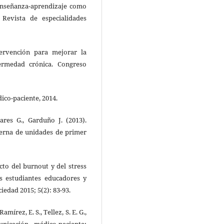
 enseñanza-aprendizaje como
Revista de especialidades
tervención para mejorar la
ermedad crónica. Congreso
ico-paciente, 2014.
ares G., Garduño J. (2013).
terna de unidades de primer
cto del burnout y del stress
os estudiantes educadores y
iedad 2015; 5(2): 83-93.
Ramírez, E. S., Tellez, S. E. G.,
nicación médico-paciente: