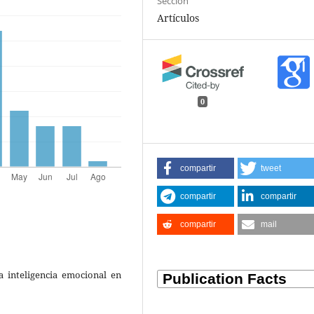
Sección
Artículos
0
compartir
tweet
compartir
compartir
compartir
mail
a inteligencia emocional en