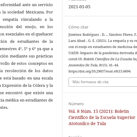
onformidad ante un servicio
2021-01-05
 la sociedad Mexicana. Por
e empatía vinculando a la
emoción del enojo, en los
Cómo citar
son esenciales en el quehacer
Jiménez Rodríguez , D. ., Sánchez Flores, F. 
Lara Abad , G. E. (2021). La empatía y su r
ción de estudiantes de la
con el enojo en estudiantes de medicina de
emestres 4°, 5° y 6° ya que a
UAEH: Impacto de la pandemia derivada d
cción mediante sus prácticas
covid-19.
Boletín Científico De La Escuela Su
rrollo de estos conceptos en
Atotonilco De Tula
,
8
(15), 41–44.
la recolección de los datos
https://doi.org/10.29057/esat.v8i15.6694
e está basado en una escala
Más formatos de cita
a Expresión de la Cólera y la
 se encontró que existe una
atía médica en estudiantes de
Número
ntes.
Vol. 8 Núm. 15 (2021): Boletín
Científico de la Escuela Superior
Atotonilco de Tula