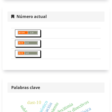
Número actual
Palabras clave
tipos de directivos
diagnóstico
dast-10
alexitimia