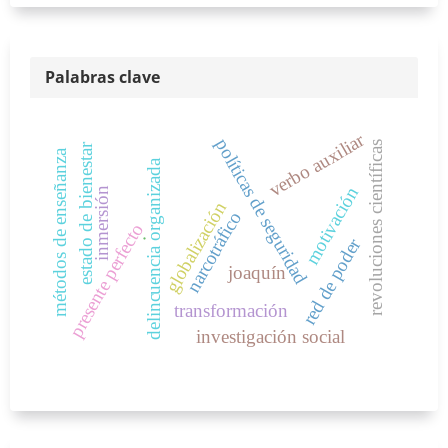
Palabras clave
verbo auxiliar
políticas de seguridad
revoluciones científicas
estado de bienestar
métodos de enseñanza
delincuencia organizada
motivación
inmersión
globalización
narcotráfico
presente perfecto
.
red de poder
joaquín
transformación
investigación social