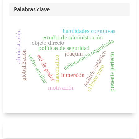
Palabras clave
habilidades cognitivas
administración
estudio de administración
delincuencia organizada
objeto directo
políticas de seguridad
.
globalización
análisis sintáctico
joaquín
presente perfecto
verbo auxiliar
red de poder
narcotráfico
el buen tono
inmersión
motivación