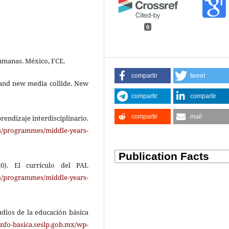
0
humanas. México, FCE.
compartir
tweet
 and new media collide. New
compartir
compartir
compartir
mail
rendizaje interdisciplinario.
es/programmes/middle-years-
0). El currículo del PAI.
es/programmes/middle-years-
udios de la educación básica
/info-basica.seslp.gob.mx/wp-