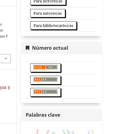
Para lectores/as
Para autores/as
o:
Para bibliotecarios/as
or
gua Y
Número actual
ngua y
Palabras clave