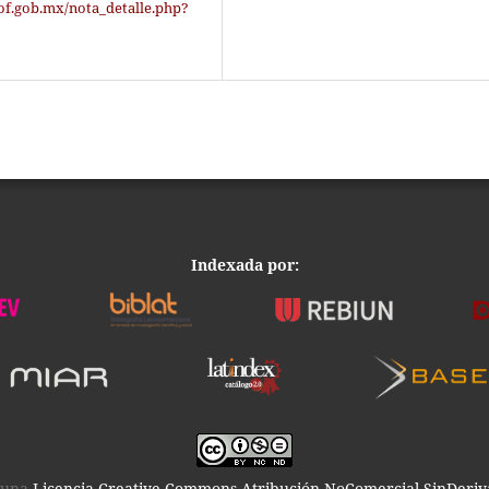
of.gob.mx/nota_detalle.php?
Indexada por:
o una
Licencia Creative Commons Atribución-NoComercial-SinDeriva