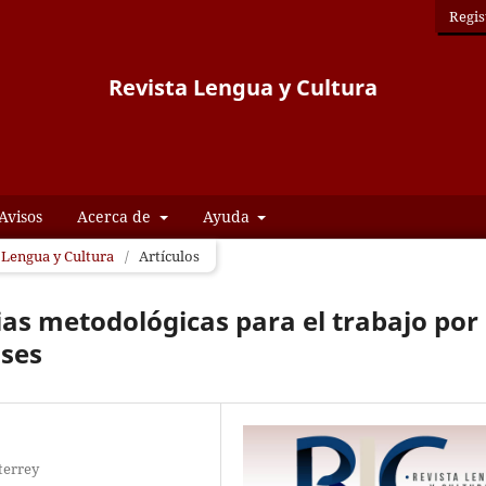
Regis
Revista Lengua y Cultura
Avisos
Acerca de
Ayuda
a Lengua y Cultura
/
Artículos
ias metodológicas para el trabajo por
ases
terrey