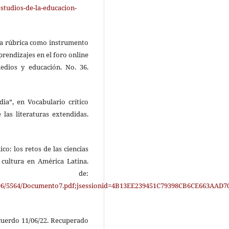
tudios-de-la-educacion-
. La rúbrica como instrumento
prendizajes en el foro online
medios y educación. No. 36.
ia”, en Vocabulario crítico
 las literaturas extendidas.
co: los retos de las ciencias
 cultura en América Latina.
o de:
10596/5564/Documento7.pdf;jsessionid=4B13EE239451C79398CB6CE663AAD7
 Acuerdo 11/06/22. Recuperado