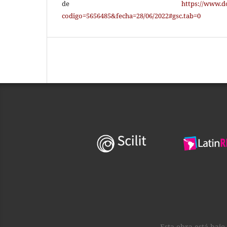
de
https://www.d
codigo=5656485&fecha=28/06/2022#gsc.tab=0
Esta obra está baj