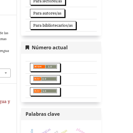
Para lectores/as
Para autores/as
Para bibliotecarios/as
de las
ramas
Número actual
Lengua
ngua y
Palabras clave