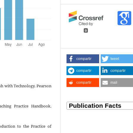
0
compartir
tweet
compartir
compartir
compartir
mail
ish with Technology. Pearson
eaching Practice Handbook.
oduction to the Practice of