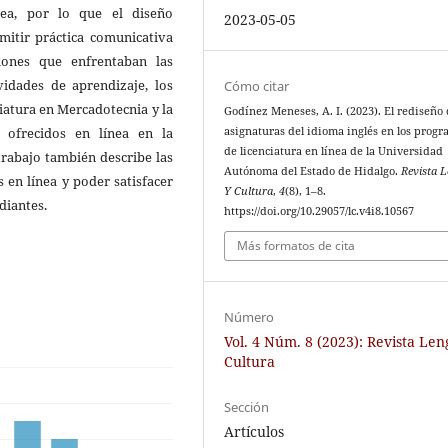
ea, por lo que el diseño
2023-05-05
mitir práctica comunicativa
aciones que enfrentaban las
vidades de aprendizaje, los
Cómo citar
ciatura en Mercadotecnia y la
Godínez Meneses, A. I. (2023). El rediseño 
asignaturas del idioma inglés en los prog
 ofrecidos en línea en la
de licenciatura en línea de la Universidad
rabajo también describe las
Autónoma del Estado de Hidalgo.
Revista 
 en línea y poder satisfacer
Y Cultura
,
4
(8), 1–8.
diantes.
https://doi.org/10.29057/lc.v4i8.10567
Más formatos de cita
Número
Vol. 4 Núm. 8 (2023): Revista Le
Cultura
Sección
Artículos