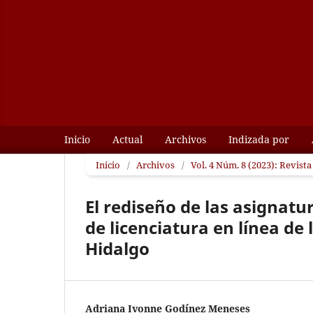
Inicio
Actual
Archivos
Indizada por
Inicio
/
Archivos
/
Vol. 4 Núm. 8 (2023): Revist
El rediseño de las asignatu
de licenciatura en línea d
Hidalgo
Adriana Ivonne Godínez Meneses