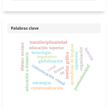
Palabras clave
transdisciplinariedad
réseaux sociaux
aprendizaje de lenguas
educación superior
función
organización
tecnología
repetición
interfaz gráfica
educación a distancia
imperativo
globalización
comunicación visual
posmodernidad
cartel
forma
tic
estrategias
contextualización