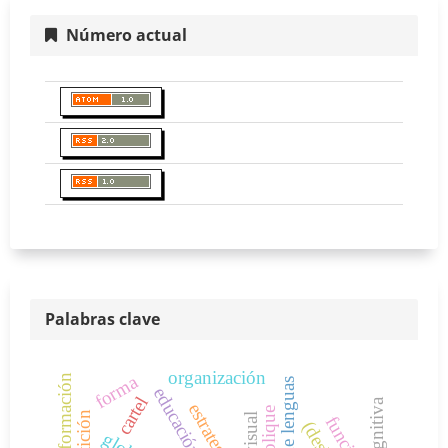
Número actual
Palabras clave
organización
forma
información
cartel
estrategias
repetición
función