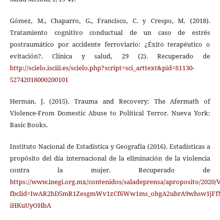
Gómez, M., Chaparro, G., Francisco, C. y Crespo, M. (2018).
Tratamiento cognitivo conductual de un caso de estrés
postraumático por accidente ferroviario: ¿Éxito terapéutico o
evitación?. Clínica y salud, 29 (2). Recuperado de
http://scielo.isciii.es/scielo.php?script=sci_arttext&pid=S1130-
52742018000200101
Herman. J. (2015). Trauma and Recovery: The Afermath of
Violence-From Domestic Abuse to Political Terror. Nueva York:
Basic Books.
Instituto Nacional de Estadística y Geografía (2016). Estadísticas a
propósito del día internacional de la eliminación de la violencia
contra la mujer. Recuperado de
https://www.inegi.org.mx/contenidos/saladeprensa/aproposito/2020/V
fbclid=IwAR2hD5mR1ZesgmWv1zCf6Ww1ms_ohgA2ubrA9whsw1jFfM
iHKuUyOHbA