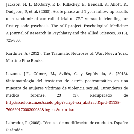
Jackson, H. J., McGorry, P. D., Killackey, E., Bendall, S., Allott, K.,
Dudgeon, P., et al. (2008). Acute phase and 1-year follow-up results
of a randomized controlled trial of CBT versus befriending for
first-episode psychosis: The ACE project. Psychological Medicine:
A Journal of Research in Psychiatry and the Allied Sciences, 38 (5),
725-735.
Kardiner, A. (2012). The Traumatic Neuroses of War. Nueva York:
Martino Fine Books.
Lozano, J.F., Gómez, M., Avilés, C. y Sepúlveda, A. (2018).
Sintomatología del trastorno de estrés postraumático en una
muestra de mujeres víctimas de violencia sexual. Curanderos de
medica forense, 23 (3). Recuperado de
http://scielo.isciii.es/scielo.php?script=sci_abstract&pid=S1135-
76062017000200082&lng=es&nrm=iso
Labrador, F. (2008). Técnicas de modificación de conducta. España:
Pirámide.