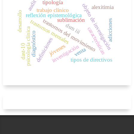
audit
tipología
objeto de investigación
alexitimia
trabajo clínico
desarrollo
reflexión epistemológica
sublimación
trastornos del movimiento
trastornos mentales
adicciones
dsm iii
características
psicología clínica
diagnóstico
definiciones
.
jóvenes
dast-10
investigación
venta
tipos de directivos