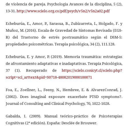
de violencia de pareja. Psychologia Avances de la disciplina, 5 (2),
13-31.
http://www.scielo.org.co/pdf/psych/v5n2/v5n2a02.pdf
Echeburúa, E., Amor, P., Sarasua, B., Zubizarreta, I., Holgado, F. y
Muñoz, M. (2016). Escala de Gravedad de Síntomas Revisada (EGS-
R) del Trastorno de estrés postraumático según el DSM-5:
propiedades psicométricas. Terapia psicológica, 34 (2), 111.128.
Echeburúa, E. y Amor, P. (2019). Memoria traumática: estrategias
de afrontamiento adaptativas e inadaptativas. Terapia Psicológica,
37 (1). Recuperado de
https://scielo.conicyt.cl/scielo.php?
script=sci_arttext&pid=S0718-48082019000100071
Foa, E., Zoellner, L., Feeny, N., Hembree, E. & AlvarezConrad, J.
(2002). Does imaginal exposure exacerbate PTSD symptoms?.
Journal of Consulting and Clinical Psychology, 70, 1022-1028.
Gabalda, I. (2009). Manual teórico-práctico de Psicoterapias
Cognitivas (2ª edición). España: Desclée de Brouwer.