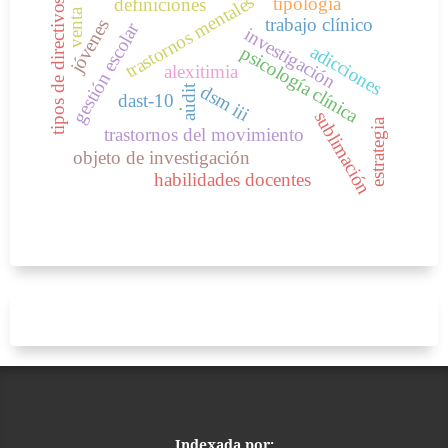
trastornos mentales
tipología
definiciones
tipos de directivos
venta
trabajo clínico
jóvenes
gestión escolar
investigación
adicciones
psicología clínica
alexitimia
dsm iii
audit
dast-10
.
sublimación
estrategia
trastornos del movimiento
objeto de investigación
habilidades docentes
Indexada por: