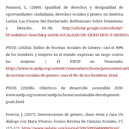
Pautassi, L. (2000). Igualdad de derechos y desigualdad de
oportunidades: ciudadanía, derechos sociales y género en América
Latina. Las Fisuras Del Patriarcado. Reflexiones Sobre Feminismo
y Derecho, 65–90.
http://scholar.google.com/scholar?
hl=en&btnG=Search&q=intitle:IGUALDAD+DE+DERECHOS+Y+DESI
PNUD. (2020a). Índice de Normas Sociales de Género: casi el 90%
de los hombres y mujeres en el mundo expresan un sesgo contra
las mujeres | El PNUD en Venezuela.
https://www.ve.undp.org/content/venezuela/es/home/presscenter/artic
de-normas-sociales-de-genero--casi-el-90--de-los-hombres-.html
PNUD. (2020b). Objetivos de desarrollo sostenible 2030.
www.undp.org/content/undp/es/home/sustainable-development-
goals.html
Pontón, J. (2017). Intersecciones de género, clase, etnia y raza Un
diálogo con Mara Viveros. Íconos Revista de Ciencias Sociales, 57,
117–121.
https://www.redalyc.org/journal/509/50950468008/html/