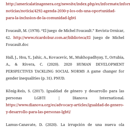
http://americalatinagenera.org/newsite/index.php/es/informate/infor
noticias/noticia/4292-agenda-2030-y-los-ods-una-oportunidad-
para-la-inclusion-de-la-comunidad-lgbti
Foucault, M. (1978). “El juego de Michel Foucault.” Revista Ornicar,
62.
http://www.ricardobur.com.ar/biblioteca/El
juego de Michel
Foucault.doc
Hall, J., Hsu, Y., Jahic, A., Kovacevic, M., Mukhopadhyay, T., Ortubia,
A., & Rivera, C. (2020). 2020 HUMAN DEVELOPMENT
PERSPECTIVES TACKLING SOCIAL NORMS A game changer for
gender inequalities (p. 31). PNUD.
König-Reis, S. (2017). Igualdad de género y desarrollo para las
personas LGBTI | Dianova International.
https://www.dianova.org/es/advocacy-articles/igualdad-de-genero-
y-desarrollo-para-las-personas-lgbti/
Lamus-Canavate, D. (2020). La irrupción de una nueva ola