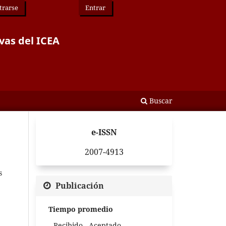
trarse
Entrar
vas del ICEA
Buscar
e-ISSN
2007-4913
s
Publicación
Tiempo promedio
Recibido - Aceptado