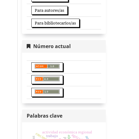
Para autores/as
Para bibliotecarios/as
Número actual
Palabras clave
actividad económica regional
crecimiento
agricultura
trabajo