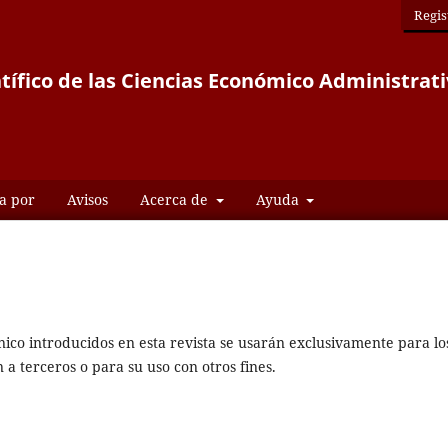
Regis
ntífico de las Ciencias Económico Administrati
a por
Avisos
Acerca de
Ayuda
nico introducidos en esta revista se usarán exclusivamente para lo
 a terceros o para su uso con otros fines.