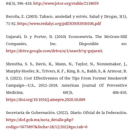
84(3), 396–418.
http://www.jstor.org/stable/2118059
Becoña, E. (2003). Tabaco, ansiedad y estrés. Salud y Drogas, 3(1),
71-92.
https://www.redalyc.org/pdf/839/83930106.pdf
Gujarati, D. y Porter, D. (2010) Econometría. The McGraw-Hill
Companies, Inc. Disponible en:
https://drive.google.com/drive/u/1/search?q=gujarati
.
Shrestha, S. S., Davis, K., Mann, N., Taylor, N., Nonnemaker, J.,
Murphy-Hoefer, R., Trivers, K. F., King, B. A., Babb, S., & Armour, B.
S. (2021). Cost Effectiveness of the Tips From Former Smokers®
Campaign—U.S., 2012–2018. American Journal Of Preventive
Medicine, 60(3), 406-410.
https://doi.org/10.1016/j.amepre.2020.10.009
Secretaría de Gobernación. (2022). Diario Oficial de la Federación.
https://dof.gob.mx/nota_detalle.php?
codigo=5675897&fecha=28/12/2022#gsc.tab=0