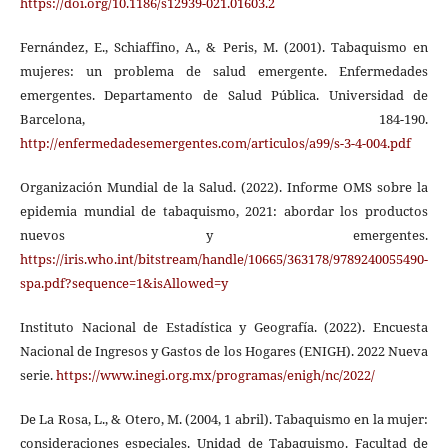
https://doi.org/10.1186/s12939-021.01603.2
Fernández, E., Schiaffino, A., & Peris, M. (2001). Tabaquismo en
mujeres: un problema de salud emergente. Enfermedades
emergentes. Departamento de Salud Pública. Universidad de
Barcelona, 184-190.
http://enfermedadesemergentes.com/articulos/a99/s-3-4-004.pdf
Organización Mundial de la Salud. (2022). Informe OMS sobre la
epidemia mundial de tabaquismo, 2021: abordar los productos
nuevos y emergentes.
https://iris.who.int/bitstream/handle/10665/363178/9789240055490-
spa.pdf?sequence=1&isAllowed=y
Instituto Nacional de Estadística y Geografía. (2022). Encuesta
Nacional de Ingresos y Gastos de los Hogares (ENIGH). 2022 Nueva
serie.
https://www.inegi.org.mx/programas/enigh/nc/2022/
De La Rosa, L., & Otero, M. (2004, 1 abril). Tabaquismo en la mujer:
consideraciones especiales. Unidad de Tabaquismo. Facultad de