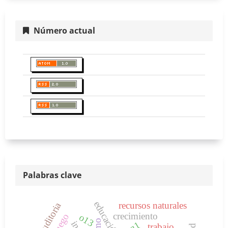
Número actual
Palabras clave
educación
recursos naturales
auditoria
crecimiento
juego
o13
q1
trabajo