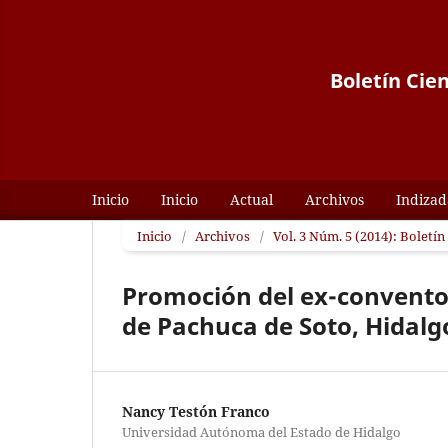
Boletín Cie
Inicio
Inicio
Actual
Archivos
Indizad
Inicio
/
Archivos
/
Vol. 3 Núm. 5 (2014): Boletí
Promoción del ex-convento 
de Pachuca de Soto, Hidalg
Nancy Testón Franco
Universidad Autónoma del Estado de Hidalgo