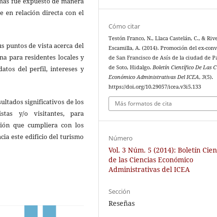
temas fue expuesto de manera
e en relación directa con el
Cómo citar
Testón Franco, N., Llaca Castelán, C., & Riv
us puntos de vista acerca del
Escamilla, A. (2014). Promoción del ex-con
na para residentes locales y
de San Francisco de Asís de la ciudad de 
de Soto, Hidalgo.
Boletín Científico De Las C
atos del perfil, intereses y
Económico Administrativas Del ICEA
,
3
(5).
https://doi.org/10.29057/icea.v3i5.133
sultados significativos de los
Más formatos de cita
stas y/o visitantes, para
ión que cumpliera con los
cia este edificio del turismo
Número
Vol. 3 Núm. 5 (2014): Boletín Cien
de las Ciencias Económico
Administrativas del ICEA
Sección
Reseñas