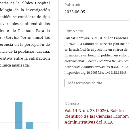
cia de la clínica Hospital
Publicado
ología de la investigación
2026-06-05
también se considera de tipo
s variables se obtendrán los
ciente de Pearson. Para la
Cómo citar
rf (Service Perfomance) los
Salazar Nereyda, G. M., & Núñez Cárdenas ,
ferencia en la percepción de
J. (2026). La calidad del servicio y su incid
en la satisfacción al paciente en el área de
encia de la población urbana,
farmacia de un hospital público: un enfoq
sitiva entre la satisfacción
correlacional .
Boletín Científico De Las Cien
 clínica analizada.
Económico Administrativas Del ICEA
,
14
(28
https://doi.org/10.29057/icea.v14i28.13843
Más formatos de cita
Número
Vol. 14 Núm. 28 (2026): Boletín
Científico de las Ciencias Económ
Administrativas del ICEA