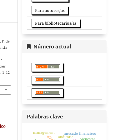
Para autores/as
Para bibliotecarios/as
 F. de
Número actual
encia
ue
cias
), 1–12.
Palabras clave
ico
management
mercado financiero
auditoria
bienestar