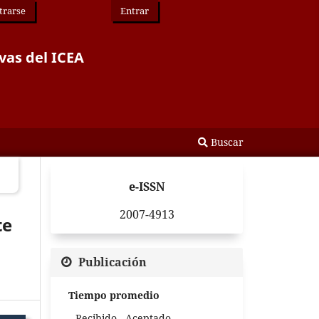
trarse
Entrar
vas del ICEA
Buscar
e-ISSN
2007-4913
te
Publicación
Tiempo promedio
Recibido - Aceptado