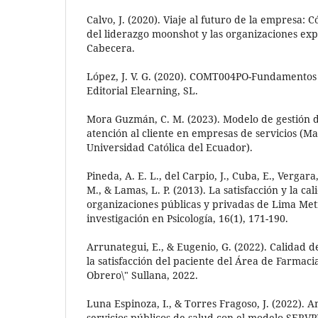
Calvo, J. (2020). Viaje al futuro de la empresa: 
del liderazgo moonshot y las organizaciones exp
Cabecera.
López, J. V. G. (2020). COMT004PO-Fundamentos d
Editorial Elearning, SL.
Mora Guzmán, C. M. (2023). Modelo de gestión d
atención al cliente en empresas de servicios (Mast
Universidad Católica del Ecuador).
Pineda, A. E. L., del Carpio, J., Cuba, E., Vergara,
M., & Lamas, L. P. (2013). La satisfacción y la ca
organizaciones públicas y privadas de Lima Met
investigación en Psicología, 16(1), 171-190.
Arrunategui, E., & Eugenio, G. (2022). Calidad d
la satisfacción del paciente del Área de Farmaci
Obrero\" Sullana, 2022.
Luna Espinoza, I., & Torres Fragoso, J. (2022). An
servicios públicos de salud con el modelo SERVP