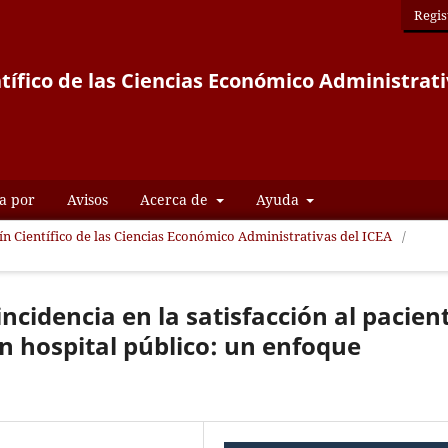
Regis
ntífico de las Ciencias Económico Administrati
a por
Avisos
Acerca de
Ayuda
tín Científico de las Ciencias Económico Administrativas del ICEA
/
 incidencia en la satisfacción al pacien
n hospital público: un enfoque