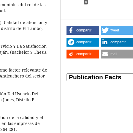
0
mentales del rol de las
lud.
). Calidad de atención y
 distrito de El Tambo,
compartir
tweet
compartir
compartir
rvicio Y La Satisfacción
ján. (Bachelor'S Thesis,
compartir
mail
como factor relevante de
 Anticuchero del sector
ción Del Usuario Del
Jones, Distrito El
tión de la calidad y el
d en las empresas de
 264-281.