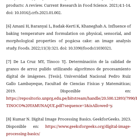
products: A review. Current Research in Food Science. 2021;4:1-14.
doi: 10.1016/j.crfs.2021.01.002.
[6] Amani H, Baranyai L, Badak-Kerti K, Khaneghah A. Influence of
baking temperature and formulation on physical, sensorial, and
morphological properties of pogácsa cake: an image analysis
study. Foods. 2022;11(3):321. doi: 10.3390/foods11030321.
[7] De La Cruz MY, Tinoco YJ. Determinación de la calidad de
granos de arroz pulido utilizando algoritmos de procesamiento
digital de imágenes. [Tesis]. Universidad Nacional Pedro Ruiz
Gallo Lambayeque, Facultad de Ciencias Físicas y Matemáticas;
2019. Disponible en:
https://repositorio.unprg.edu.pe/bitstream/handle/20.500.1289
TINOCO%20YAMUNAQUE.pdf?sequence=1&isAllowed=y
.
[8] Kumar N. Digital Image Processing Basics. GeekforGeeks. 2023.
Disponible en:
https://www.geeksforgeeks.org/digital-image-
processing-basics/