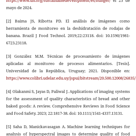
https://www.un.org/sustainabledevelopment/es/hunger/
el 23 de
mayo de 2024.
[2] Baima JS, Ribotta PD. El análisis de imágenes como
herramienta de monitoreo en la deshidratación de rodajas de
banana. Brazil J Food Technol. 2019;22:23118. doi: 10.1590/1981-
6723.23118.
[3] González M.M. Técnicas de procesamiento de imágenes
aplicadas al monitoreo de procesos alimentarios. [Tesis].
Universidad de la República, Uruguay; 2021. Disponible en:
https://www.colibri.udelar.edu.uy/jspui/bitstream/20.500.12008/2683
[4] Olakanmi S, Jayas D, Paliwal J. Applications of imaging systems
for the assessment of quality characteristics of bread and other
baked goods: A review. Comprehensive Reviews in Food Science
and Food Safety. 2023; 22:1817-38. doi: 10.1111/1541-4337.13131.
[5] Saha D, Manickavasagan A. Machine learning techniques for
analysis of hyperspectral images to determine quality of food