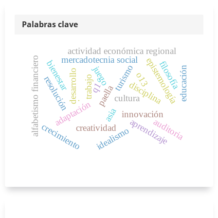
Palabras clave
actividad económica regional
mercadotecnia social
alfabetismo financiero
epistemología
bienestar
filosofía
turismo
juego
educación
desarrollo
o13
resolución
trabajo
disciplina
q1
paella
cultura
.
adaptación
asia
innovación
auditoria
aprendizaje
crecimiento
creatividad
idealismo