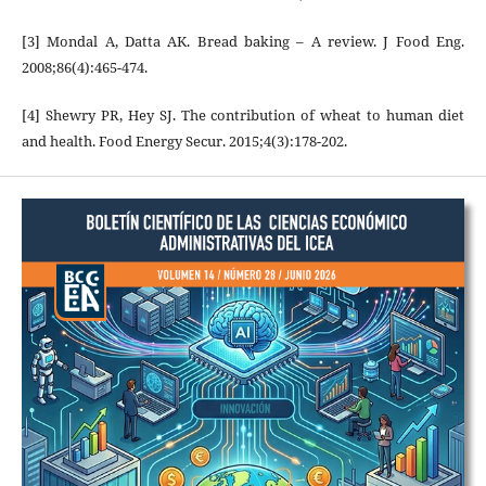
[3] Mondal A, Datta AK. Bread baking – A review. J Food Eng.
2008;86(4):465-474.
[4] Shewry PR, Hey SJ. The contribution of wheat to human diet
and health. Food Energy Secur. 2015;4(3):178-202.