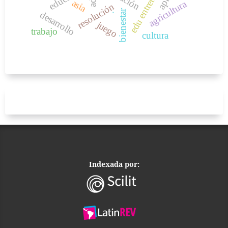
asia
agricultura
resolución
.
bienestar
desarrollo
juego
trabajo
cultura
Indexada por: