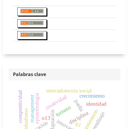
Palabras clave
mercadotecnia social
competitividad
crecimiento
epistemología
creatividad
management
paella
identidad
turismo
edu entretenimiento
idealismo
adaptación
disciplina
aprendizaje
o13
innovación
educación
q1