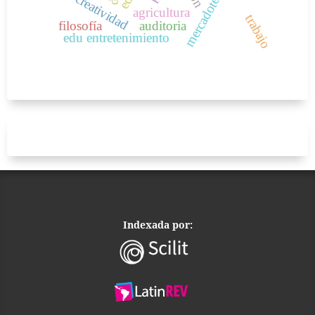
creatividad
agricultura
trabajo
filosofía
auditoria
edu entretenimiento
Indexada por: