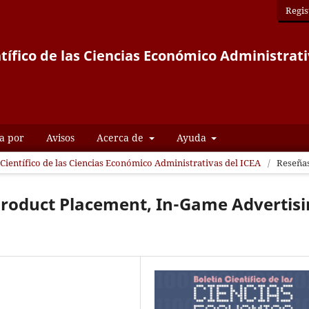
Regis
ntífico de las Ciencias Económico Administrati
a por
Avisos
Acerca de
Ayuda
n Científico de las Ciencias Económico Administrativas del ICEA
/
Reseña
Product Placement, In-Game Advertis