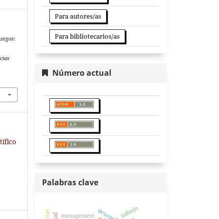
Para autores/as
Para bibliotecarios/as
uegos:
cias
Número actual
tífico
Palabras clave
trabajo
desarrollo
management