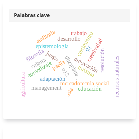
Palabras clave
auditoria
trabajo
crecimiento
desarrollo
creatividad
epistemología
q1
filosofía
resolución
juego
disciplina
innovación
recursos naturales
cultura
paella
aprendizaje
turismo
o13
agricultura
.
adaptación
mercadotecnia social
management
educación
asia