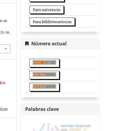
Para autores/as
lo de
Para bibliotecarios/as
 55–56.
Número actual
ico
Palabras clave
icas
bienestar
mercado financiero
trabajo
asia