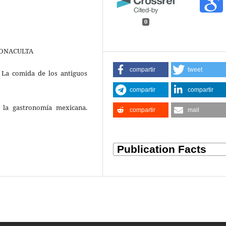
0
. CONACULTA
compartir
tweet
: La comida de los antiguos
compartir
compartir
de la gastronomía mexicana.
compartir
mail