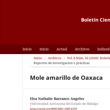
Boletín Cie
Inicio
Inicio
Actual
Archivos
Indizad
Inicio
/
Archivos
/
Vol. 8 Núm. 16 (2020): Bolet
Reportes de investigación o prácticas
Mole amarillo de Oaxaca
Elsa Nathalie Barranco Angeles
Universidad Autónoma del Estado de Hidalgo
https://orcid.org/0000-0001-5485-6259