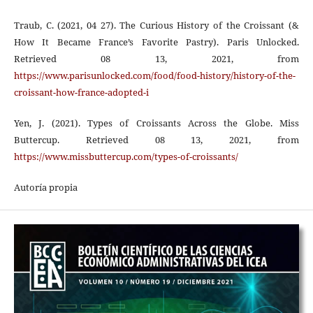
Traub, C. (2021, 04 27). The Curious History of the Croissant (&
How It Became France’s Favorite Pastry). Paris Unlocked.
Retrieved 08 13, 2021, from
https://www.parisunlocked.com/food/food-history/history-of-the-
croissant-how-france-adopted-i
Yen, J. (2021). Types of Croissants Across the Globe. Miss
Buttercup. Retrieved 08 13, 2021, from
https://www.missbuttercup.com/types-of-croissants/
Autoría propia