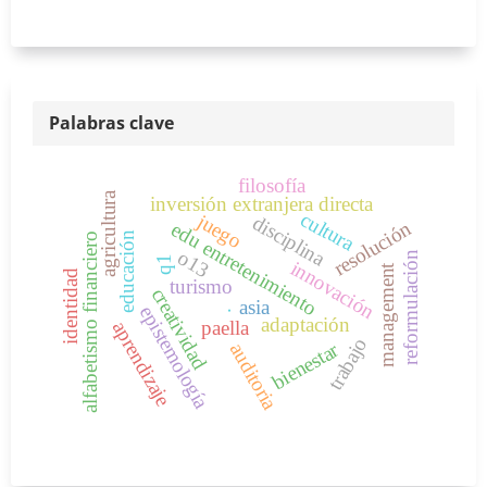
Palabras clave
filosofía
agricultura
inversión extranjera directa
cultura
juego
disciplina
resolución
edu entretenimiento
educación
alfabetismo financiero
o13
reformulación
q1
innovación
management
identidad
turismo
creatividad
asia
epistemología
.
adaptación
paella
aprendizaje
trabajo
bienestar
auditoria