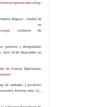
//www.revgeosur.udec.cl/wp-
Pueblos Mágicos . Ciudad de
ible en
io.aspx:
Gobierno de
cos: pobreza y desigualdad.
io 2021, 63-86 Disponible en
ido de Francia Diplomacia:
turismo/
ting de ciudades y producto
conomics Review, núm. 12, ,
a la reducción del número de