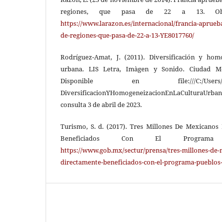
regiones, que pasa de 22 a 13. Obte
https://www.larazon.es/internacional/francia-aprueb
de-regiones-que-pasa-de-22-a-13-YE8017760/
Rodríguez-Amat, J. (2011). Diversificación y hom
urbana. LIS Letra, Imàgen y Sonido. Ciudad Med
Disponible en file:///C:/Users/usuari
DiversificacionYHomogeneizacionEnLaCulturaUrb
consulta 3 de abril de 2023.
Turismo, S. d. (2017). Tres Millones De Mexicano
Beneficiados Con El Programa 
https://www.gob.mx/sectur/prensa/tres-millones-de-
directamente-beneficiados-con-el-programa-pueblos