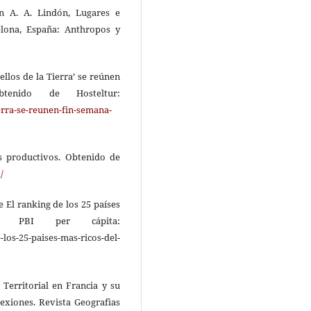
En A. A. Lindón, Lugares e
celona, España: Anthropos y
ellos de la Tierra’ se reúnen
enido de Hosteltur:
erra-se-reunen-fin-semana-
s productivos. Obtenido de
/
El ranking de los 25 países
 PBI per cápita:
los-25-paises-mas-ricos-del-
 Territorial en Francia y su
 exiones. Revista Geografìas