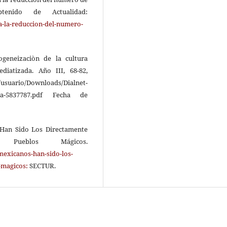
nido de Actualidad:
a-la-reduccion-del-numero-
ogeneizaciòn de la cultura
iatizada. Año III, 68-82,
o/Downloads/Dialnet-
ana-5837787.pdf Fecha de
s Han Sido Los Directamente
Pueblos Mágicos.
mexicanos-han-sido-los-
-magicos:
SECTUR.