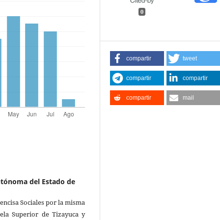
0
compartir
tweet
compartir
compartir
compartir
mail
utónoma del Estado de
encisa Sociales por la misma
ela Superior de Tizayuca y