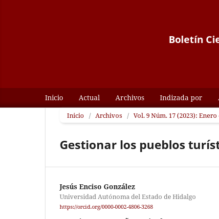
Boletín Ci
Inicio
Actual
Archivos
Indizada por
Inicio
/
Archivos
/
Vol. 9 Núm. 17 (2023): Enero 
Gestionar los pueblos turís
Jesús Enciso González
Universidad Autónoma del Estado de Hidalgo
https://orcid.org/0000-0002-4806-3268