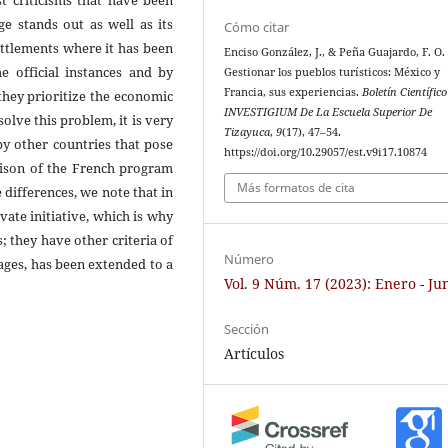
st criticisms that have been
ge stands out as well as its
Cómo citar
ettlements where it has been
Enciso González, J., & Peña Guajardo, F. O. 
e official instances and by
Gestionar los pueblos turísticos: México y
Francia, sus experiencias.
Boletín Científico
they prioritize the economic
INVESTIGIUM De La Escuela Superior De
solve this problem, it is very
Tizayuca
,
9
(17), 47–54.
y other countries that pose
https://doi.org/10.29057/est.v9i17.10874
ison of the French program
Más formatos de cita
ifferences, we note that in
ate initiative, which is why
; they have other criteria of
Número
tages, has been extended to a
Vol. 9 Núm. 17 (2023): Enero - Ju
Sección
Artículos