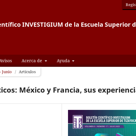
Regis
entífico INVESTIGIUM de la Escuela Superior 
Avisos
Acerca de
Ayuda
- Junio
/
Artículos
ticos: México y Francia, sus experienc