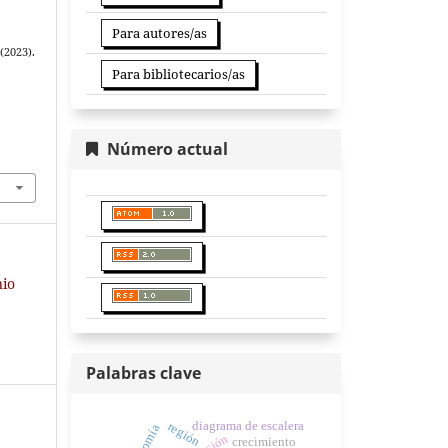
Para autores/as
(2023).
Para bibliotecarios/as
Número actual
nio
Palabras clave
diagrama de escalera
región
crecimiento