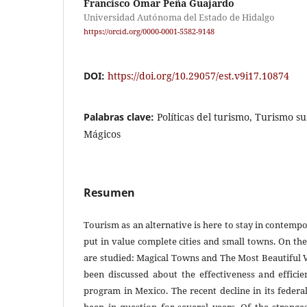
Francisco Omar Peña Guajardo
Universidad Autónoma del Estado de Hidalgo
https://orcid.org/0000-0001-5582-9148
DOI:
https://doi.org/10.29057/est.v9i17.10874
Palabras clave:
Políticas del turismo, Turismo s
Mágicos
Resumen
Tourism as an alternative is here to stay in contem
put in value complete cities and small towns. On thes
are studied: Magical Towns and The Most Beautiful 
been discussed about the effectiveness and effici
program in Mexico. The recent decline in its federal