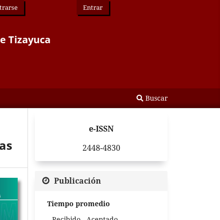
trarse
Entrar
de Tizayuca
Buscar
e-ISSN
ias
2448-4830
Publicación
Tiempo promedio
Recibido - Aceptado