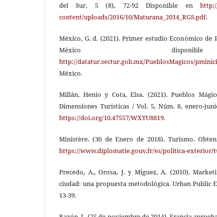
del Sur, 5 (8), 72-92 Disponible en
http:
content/uploads/2016/10/Maturana_2014_RGS.pdf
.
México, G. d. (2021). Primer estudio Económico de 
México dispon
http://datatur.sectur.gob.mx/PueblosMagicos/pminic
México.
Millán, Henio y Cota, Elsa. (2021). Pueblos Mági
Dimensiones Turísticas / Vol. 5, Núm. 8, enero-jun
https://doi.org/10.47557/WXYU8819
.
Ministère. (30 de Enero de 2018). Turismo. Obten
https://www.diplomatie.gouv.fr/es/politica-exterior/
Precedo, A., Orosa, J. y Miguez, A. (2010). Marke
ciudad: una propuesta metodológica. Urban Public E
13-39.
Razón, L. (25 de noviembre de 2014). Francia aprueb