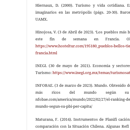
Hiernaux, D. (2000). Turismo y vida cotidiana. 
imaginarios en las metrópolis (págs. 20-30). Bar
UAMX.
Hinojosa, V. (3 de Abril de 2023). ‘Los pueblos más b
este fin de semana en Francia. Obt
https://www.hosteltur.com/195180_pueblos-bellos-ti
francia.html
INEGI. (30 de mayo de 2021). Economìa y sectore
Turismo:
https://www.inegi.org.mx/temas/turismosat
INFOBAE. (3 de marzo de 2023). Mundo. Obtenido de 
más ricos del mundo según su
nfobae.com/america/mundo/2022/02/27/el-ranking-de-
mundo-segun-su-pbi-per-capita/
Maturana, F. (2014). Instrumentos de Planifi cación
comparación con la Situación Chilena. Algunas Refl