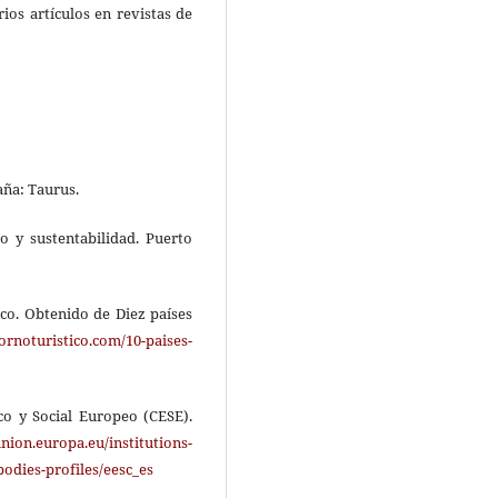
ios artículos en revistas de
aña: Taurus.
mo y sustentabilidad. Puerto
ico. Obtenido de Diez países
ornoturistico.com/10-paises-
co y Social Europeo (CESE).
nion.europa.eu/institutions-
bodies-profiles/eesc_es