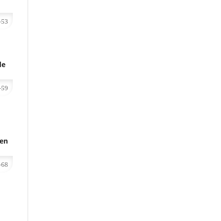
-53
de
-59
 en
-68