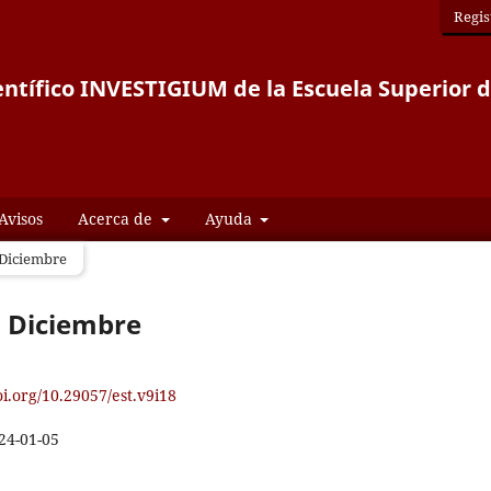
Regis
entífico INVESTIGIUM de la Escuela Superior 
Avisos
Acerca de
Ayuda
- Diciembre
 - Diciembre
oi.org/10.29057/est.v9i18
24-01-05