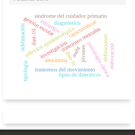
síndrome del cuidador primario
gestión escolar
estrategia
características
diagnóstico
sublimación
reflexión epistemológica
trastornos mentales
dast-10
definiciones
investigación
psicología clínica
elaboración
audit
jóvenes
dsm iii
alexitimia
tipología
.
trastornos del movimiento
tipos de directivos