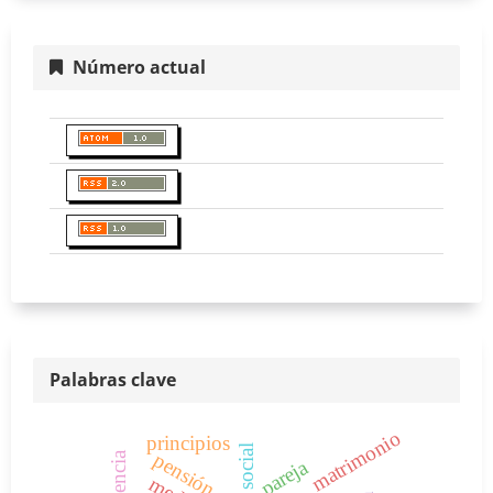
Número actual
Palabras clave
matrimonio
principios
pensión
violencia
pareja