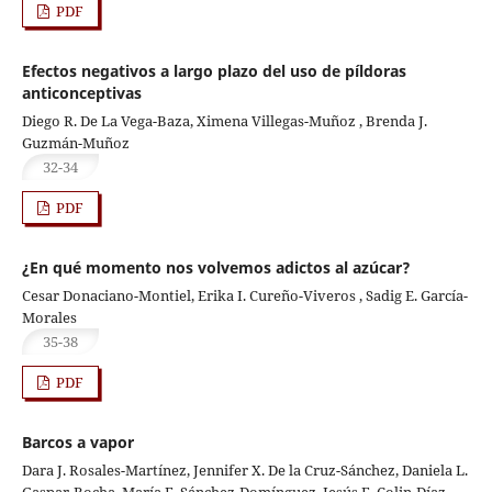
PDF
Efectos negativos a largo plazo del uso de píldoras
anticonceptivas
Diego R. De La Vega-Baza, Ximena Villegas-Muñoz , Brenda J.
Guzmán-Muñoz
32-34
PDF
¿En qué momento nos volvemos adictos al azúcar?
Cesar Donaciano-Montiel, Erika I. Cureño-Viveros , Sadig E. García-
Morales
35-38
PDF
Barcos a vapor
Dara J. Rosales-Martínez, Jennifer X. De la Cruz-Sánchez, Daniela L.
Gaspar-Rocha, María F. Sánchez-Domínguez, Jesús F. Colin-Díaz