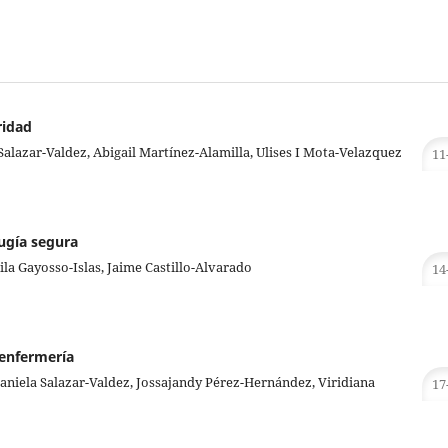
ridad
Salazar-Valdez, Abigail Martínez-Alamilla, Ulises I Mota-Velazquez
11
rugía segura
la Gayosso-Islas, Jaime Castillo-Alvarado
14
 enfermería
aniela Salazar-Valdez, Jossajandy Pérez-Hernández, Viridiana
17