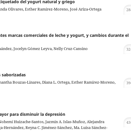
tiquetado del yogurt natural y griego
anda Olivares, Esther Ramírez-Moreno, José Ariza-Ortega
28
ntes marcas comerciales de leche y yogurt, y cambios durante el
nández, Jocelyn Gómez Leyva, Nelly Cruz-Cansino
32
s saborizadas
antha Bouzas-Linares, Diana L. Ortega, Esther Ramírez-Moreno,
39
mayor para disminuir la depresión
Nohemí Huizache-Santos, Jazmín A. Islas-Muñoz, Alejandra
43
ega-Hernández, Reyna C. Jiménez-Sánchez, Ma. Luisa Sánchez-